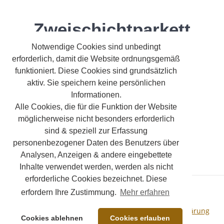
Zweischichtparkett
Notwendige Cookies sind unbedingt
erforderlich, damit die Website ordnungsgemäß
funktioniert. Diese Cookies sind grundsätzlich
aktiv. Sie speichern keine persönlichen
Informationen.
Alle Cookies, die für die Funktion der Website
möglicherweise nicht besonders erforderlich
Zweischichtparkett-
Zweischichtparkett-
sind & speziell zur Erfassung
Eiche-Fischgräte
Eiche-Stab-Detail
personenbezogener Daten des Benutzers über
Analysen, Anzeigen & andere eingebettete
Inhalte verwendet werden, werden als nicht
erforderliche Cookies bezeichnet. Diese
erfordern Ihre Zustimmung.
Mehr erfahren
© 2024 Uebeler Parkett
Impressum
Datenschutzerklärung
Cookies ablehnen
Cookies erlauben