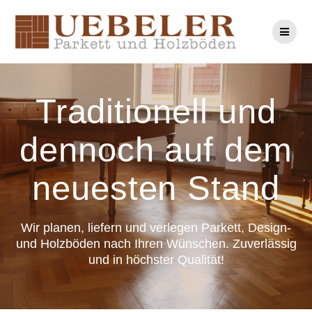
Zum
Inhalt
springen
Traditionell und
dennoch auf dem
neuesten Stand
Wir planen, liefern und verlegen Parkett, Design-
und Holzböden nach Ihren Wünschen. Zuverlässig
und in höchster Qualität!